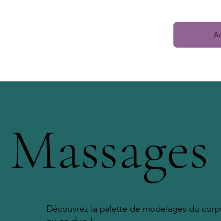
Ac
Massages
Découvrez la palette de modelages du corps 
ou en duo !