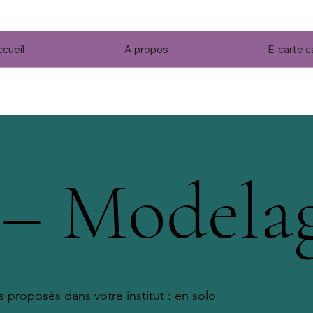
cueil
A propos
E-carte 
 – Modela
proposés dans votre institut : en solo