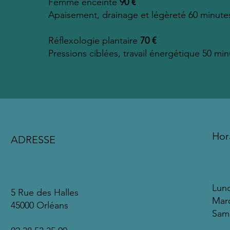
Femme enceinte
90 €
Apaisement, drainage et légèreté 60 minute
Réflexologie plantaire
70 €
Pressions ciblées, travail énergétique 50 mi
Hor
ADRESSE
Lund
5 Rue des Halles
Mard
45000 Orléans
Same