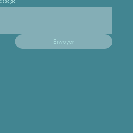
essage
Envoyer