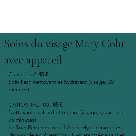
Soins du visage Mary Cohr
avec appareil
Catioclean*
45 €
Soin flash nettoyant et hydratant (visage, 30
minutes)
CATIOVITAL 1000
85 €
Nettoyant profond et traitant (visage, yeux, cou
75 minutes)
Le Soin Personnalisé à l'Acide Hyaluronique est
disponible en 2 versions : Hydratant/Apaisant et