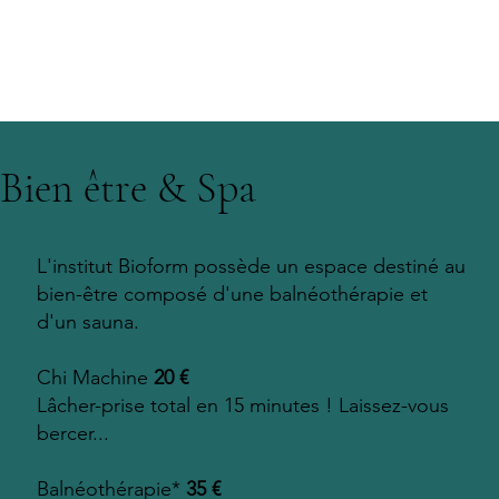
Bien être & Spa
L'institut Bioform possède un espace destiné au
bien-être composé d'une balnéothérapie et
d'un sauna.
Chi Machine
20 €
Lâcher-prise total en 15 minutes ! Laissez-vous
bercer...
Balnéothérapie*
35 €